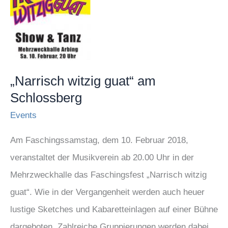
witzig
guat“
am
Schlossberg
„Narrisch witzig guat“ am
Schlossberg
Events
Am Faschingssamstag, dem 10. Februar 2018,
veranstaltet der Musikverein ab 20.00 Uhr in der
Mehrzweckhalle das Faschingsfest „Narrisch witzig
guat“. Wie in der Vergangenheit werden auch heuer
lustige Sketches und Kabaretteinlagen auf einer Bühne
dargeboten. Zahlreiche Gruppierungen werden dabei