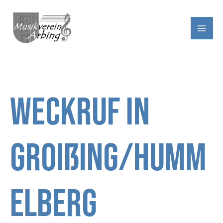
Zum
Inhalt
springen
Weckruf in
Groißing/Humm
elberg